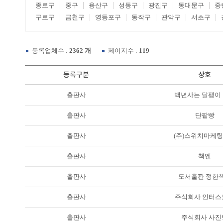
종로구
중구
용산구
성동구
광진구
동대문구
중
구로구
금천구
영등포구
동작구
관악구
서초구
등록업체수 :
2362 개
페이지수 :
119
등록구분
상호
출판사
백년사는 달팽이
출판사
단팥빵
출판사
(주)스위치마케
출판사
책엔
출판사
도서출판 정한
출판사
주식회사 인터스
출판사
주식회사 사진