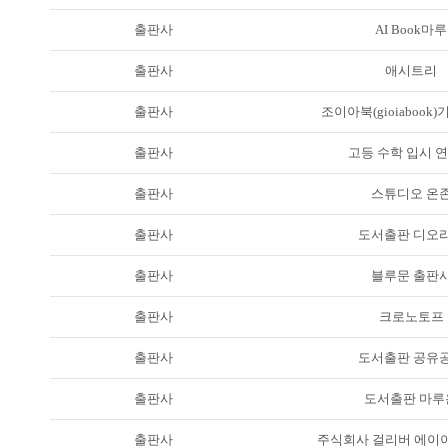
출판사
AI Book마루
출판사
애시트리
출판사
조이아북(gioiabook
출판사
고등 수학 입시 
출판사
스튜디오 온
출판사
도서출판 디오
출판사
블루문 출판
출판사
크로노토프
출판사
도서출판 공유
출판사
도서출판 마루
출판사
주식회사 걸리버 에이