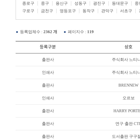
종로구
중구
용산구
성동구
광진구
동대문구
중
구로구
금천구
영등포구
동작구
관악구
서초구
등록업체수 :
2362 개
페이지수 :
119
등록구분
상호
출판사
주식회사 느티
인쇄사
주식회사 느티
출판사
BRENNEW
인쇄사
오르보
출판사
HARRY PORT
출판사
연구·출판 CT
출판사
도서출판 구구