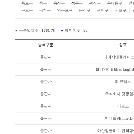
종로구
중구
용산구
성동구
광진구
동대문구
중
구로구
금천구
영등포구
동작구
관악구
서초구
등록업체수 :
1781 개
페이지수 :
90
등록구분
상호
출판사
페이지앤플레이
출판사
힐라영어(Hillas English 
출판사
SJ 코믹스
출판사
주식회사 닷짱컴
출판사
아르코
출판사
이너드림(InnerDr
출판사
아란잉글리쉬 원격평