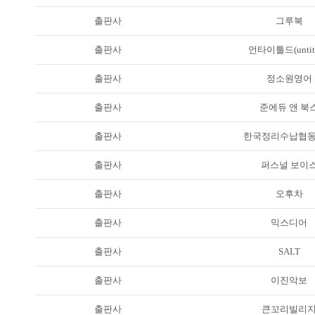
출판사
그루북
출판사
언타이틀드(untitl
출판사
정소원영어
출판사
준에듀 앤 북
출판사
한국정리수납협
출판사
퍼스널 보이
출판사
오후차
출판사
믹스디어
출판사
SALT
출판사
이진악보
출판사
큰꼬리빌리