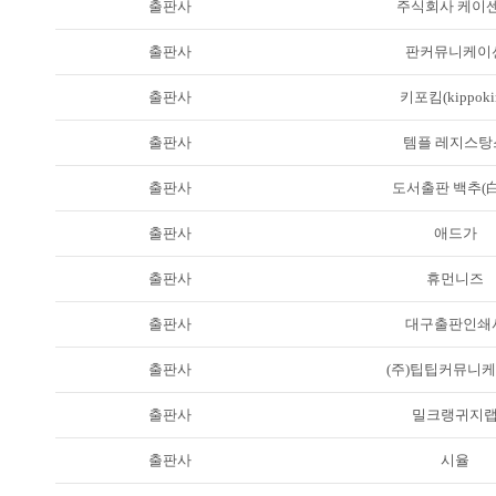
출판사
주식회사 케이
출판사
판커뮤니케이
출판사
키포킴(kippoki
출판사
템플 레지스탕
출판사
도서출판 백추(白
출판사
애드가
출판사
휴먼니즈
출판사
대구출판인쇄
출판사
(주)팁팁커뮤니
출판사
밀크랭귀지
출판사
시율