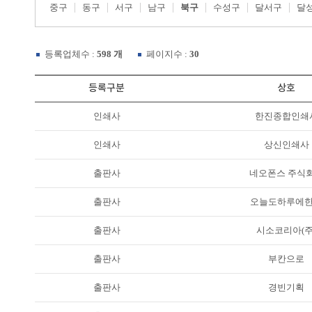
중구
동구
서구
남구
북구
수성구
달서구
달
등록업체수 :
598 개
페이지수 :
30
등록구분
상호
인쇄사
한진종합인쇄
인쇄사
상신인쇄사
출판사
네오폰스 주식
출판사
오늘도하루에
출판사
시소코리아(주
출판사
부칸으로
출판사
경빈기획