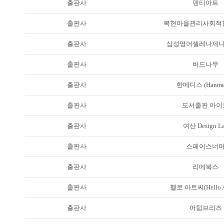
출판사
덴티아트
출판사
복현마을관리사회적
출판사
삼성영어셀레나제
출판사
버드나무
출판사
한메디스 (Hanmed
출판사
도서출판 아이
출판사
여산 Design L
출판사
스페이스너
출판사
리메북스
출판사
헬로 아트씨(Hello Ar
출판사
어텀브리즈