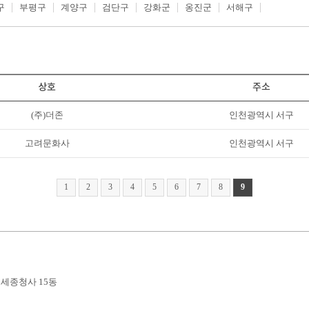
구
부평구
계양구
검단구
강화군
옹진군
서해구
상호
주소
(주)더존
인천광역시 서구
고려문화사
인천광역시 서구
1
2
3
4
5
6
7
8
9
부세종청사 15동