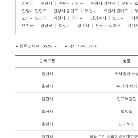
가평군
수원시
수원시 장안구
수원시 권선구
수원시 
안양시 만안구
안양시 동안구
부천시
부천시 원미구
고양시 일산구
과천시
구리시
남양주시
오산시
시
연천군
양평군
화성시
광주시
안산시 상록구
안산시
등록업체수 :
35280 개
페이지수 :
1764
등록구분
상호
출판사
도서출판 느
출판사
순간의 정서
출판사
인포북클럽
출판사
별빛들
출판사
신디북스
출판사
에버그린 솔페지(EVERGREE