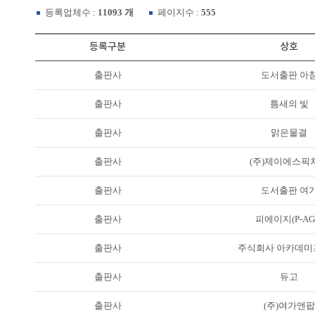
등록업체수 :
11093 개
페이지수 :
555
등록구분
상호
출판사
도서출판 아
출판사
틈새의 빛
출판사
맑은물결
출판사
(주)제이에스픽
출판사
도서출판 여
출판사
피에이지(P-AG
출판사
주식회사 아카데미
출판사
듀고
출판사
(주)여가앤팝