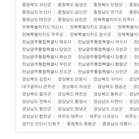
충청북도 괴산군
충청북도 음성군
충청북도 단양군
충청
충청남도 논산시
충청남도 금산군
충청남도 연기군
충청
충청남도 태안군
충청남도 당진군
전북특별자치도 전주시
전북특별자치도 익산시
전북특별자치도 정읍시
전북특별자
전북특별자치도 무주군
전북특별자치도 장수군
전북특별자
전남광주통합특별시 목포시
전남광주통합특별시 여수시
전
전남광주통합특별시 담양군
전남광주통합특별시 곡성군
전
전남광주통합특별시 화순군
전남광주통합특별시 장흥군
전
전남광주통합특별시 무안군
전남광주통합특별시 함평군
전
전남광주통합특별시 진도군
전남광주통합특별시 신안군
경
경상북도 김천시
경상북도 안동시
경상북도 구미시
경상
대구광역시 군위군
경상북도 의성군
경상북도 청송군
경
경상북도 칠곡군
경상북도 예천군
경상북도 봉화군
경상
경상남도 진해시
경상남도 통영시
경상남도 사천시
경상
경상남도 함안군
경상남도 창녕군
경상남도 고성군
경상
경상남도 합천군
제주도 제주시
제주도 서귀포시
제주도
경기도 안산시 단원구
충청북도 증평군
충청남도 계룡시