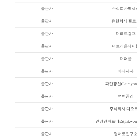
출판사
주식회사책세
출판사
유한회사 플로
출판사
더레드캠프
출판사
더브라운테이
출판사
더퍼플
출판사
바다사자
출판사
파란광선(Le rayon 
출판사
여백공간
출판사
주식회사 디오
출판사
인권앤파트너스(Inkwon & 
출판사
영어로연구