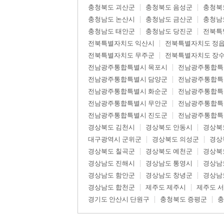
충청북도 괴산군
충청북도 음성군
충청북
충청남도 논산시
충청남도 금산군
충청남
충청남도 태안군
충청남도 당진군
전북특
전북특별자치도 익산시
전북특별자치도 정
전북특별자치도 무주군
전북특별자치도 장
전남광주통합특별시 목포시
전남광주통합특
전남광주통합특별시 담양군
전남광주통합특
전남광주통합특별시 화순군
전남광주통합특
전남광주통합특별시 무안군
전남광주통합특
전남광주통합특별시 진도군
전남광주통합특
경상북도 김천시
경상북도 안동시
경상북
대구광역시 군위군
경상북도 의성군
경상
경상북도 칠곡군
경상북도 예천군
경상북
경상남도 진해시
경상남도 통영시
경상남
경상남도 함안군
경상남도 창녕군
경상남
경상남도 합천군
제주도 제주시
제주도 
경기도 안산시 단원구
충청북도 증평군
충