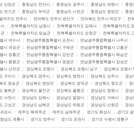
도 단양군
충청남도 천안시
충청남도 공주시
충청남도 보령시
충청
도 연기군
충청남도 부여군
충청남도 서천군
충청남도 청양군
충청
별자치도 전주시
전라북도 전주시 완산구
전라북도 전주시 덕진구
전
읍시
전북특별자치도 남원시
전북특별자치도 김제시
전북특별자치도 
수군
전북특별자치도 임실군
전북특별자치도 순창군
전북특별자치도 
별시 여수시
전남광주통합특별시 순천시
전남광주통합특별시 나주시
별시 곡성군
전남광주통합특별시 구례군
전남광주통합특별시 고흥군
별시 장흥군
전남광주통합특별시 강진군
전남광주통합특별시 해남군
별시 함평군
전남광주통합특별시 영광군
전남광주통합특별시 장성군
별시 신안군
경상북도 포항시
경상북도 포항시 남구
경상북도 포항시 
도 구미시
경상북도 영주시
경상북도 영천시
경상북도 상주시
경상
북도 청송군
경상북도 영양군
경상북도 영덕군
경상북도 청도군
경
도 봉화군
경상북도 울진군
경상북도 울릉군
경상남도 창원시
경상
도 사천시
경상남도 김해시
경상남도 밀양시
경상남도 거제시
경상
도 고성군
경상남도 남해군
경상남도 하동군
경상남도 산청군
경상
서귀포시
제주도 북제주군
제주도 남제주군
경기도 화성시
경기도 
청남도 계룡시
경기도 양주시
경기도 포천시
경기도 수원시 영통구