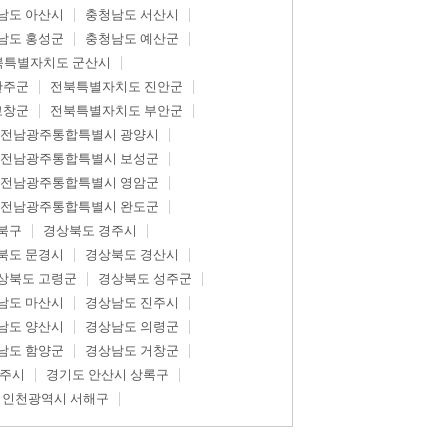
남도 아산시
충청남도 서산시
남도 홍성군
충청남도 예산군
북특별자치도 군산시
완주군
전북특별자치도 진안군
고창군
전북특별자치도 부안군
전남광주통합특별시 광양시
전남광주통합특별시 보성군
전남광주통합특별시 영암군
전남광주통합특별시 완도군
북구
경상북도 경주시
북도 문경시
경상북도 경산시
상북도 고령군
경상북도 성주군
남도 마산시
경상남도 진주시
남도 양산시
경상남도 의령군
남도 함양군
경상남도 거창군
광주시
경기도 안산시 상록구
인천광역시 서해구