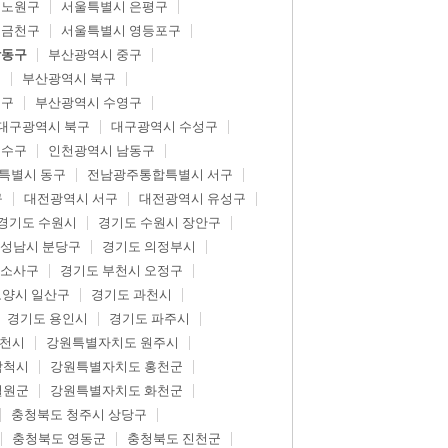
 노원구
서울특별시 은평구
 금천구
서울특별시 영등포구
강동구
부산광역시 중구
구
부산광역시 북구
제구
부산광역시 수영구
대구광역시 북구
대구광역시 수성구
연수구
인천광역시 남동구
특별시 동구
전남광주통합특별시 서구
구
대전광역시 서구
대전광역시 유성구
경기도 수원시
경기도 수원시 장안구
 성남시 분당구
경기도 의정부시
 소사구
경기도 부천시 오정구
고양시 일산구
경기도 과천시
경기도 용인시
경기도 파주시
춘천시
강원특별자치도 원주시
삼척시
강원특별자치도 홍천군
철원군
강원특별자치도 화천군
충청북도 청주시 상당구
충청북도 영동군
충청북도 진천군