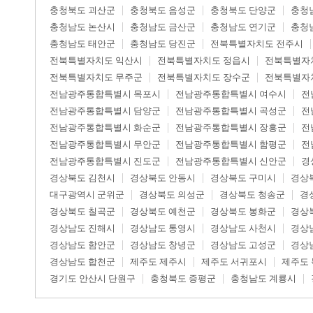
충청북도 괴산군
충청북도 음성군
충청북도 단양군
충청
충청남도 논산시
충청남도 금산군
충청남도 연기군
충청
충청남도 태안군
충청남도 당진군
전북특별자치도 전주시
전북특별자치도 익산시
전북특별자치도 정읍시
전북특별자
전북특별자치도 무주군
전북특별자치도 장수군
전북특별자
전남광주통합특별시 목포시
전남광주통합특별시 여수시
전
전남광주통합특별시 담양군
전남광주통합특별시 곡성군
전
전남광주통합특별시 화순군
전남광주통합특별시 장흥군
전
전남광주통합특별시 무안군
전남광주통합특별시 함평군
전
전남광주통합특별시 진도군
전남광주통합특별시 신안군
경
경상북도 김천시
경상북도 안동시
경상북도 구미시
경상
대구광역시 군위군
경상북도 의성군
경상북도 청송군
경
경상북도 칠곡군
경상북도 예천군
경상북도 봉화군
경상
경상남도 진해시
경상남도 통영시
경상남도 사천시
경상
경상남도 함안군
경상남도 창녕군
경상남도 고성군
경상
경상남도 합천군
제주도 제주시
제주도 서귀포시
제주도
경기도 안산시 단원구
충청북도 증평군
충청남도 계룡시