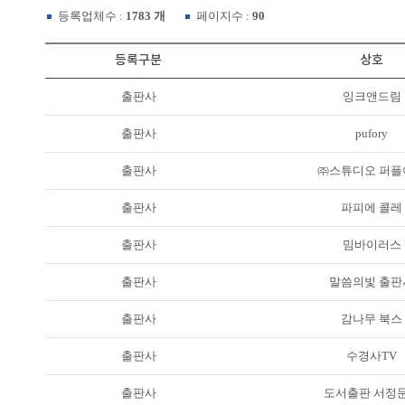
등록업체수 :
1783 개
페이지수 :
90
등록구분
상호
출판사
잉크앤드림
출판사
pufory
출판사
㈜스튜디오 퍼플
출판사
파피에 콜레
출판사
밈바이러스
출판사
말씀의빛 출판
출판사
감나무 북스
출판사
수경사TV
출판사
도서출판 서정