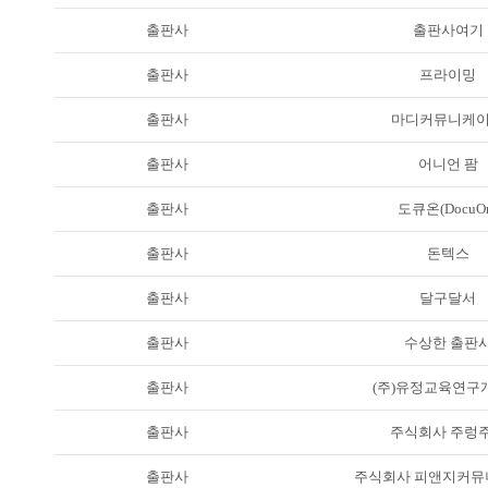
출판사
출판사여기
출판사
프라이밍
출판사
마디커뮤니케
출판사
어니언 팜
출판사
도큐온(DocuO
출판사
돈텍스
출판사
달구달서
출판사
수상한 출판
출판사
(주)유정교육연구
출판사
주식회사 주렁
출판사
주식회사 피앤지커뮤