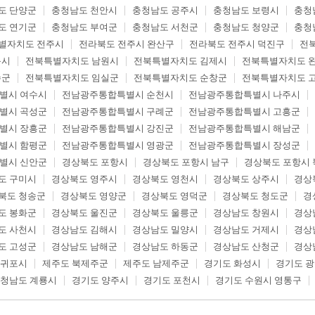
도 단양군
충청남도 천안시
충청남도 공주시
충청남도 보령시
충청
도 연기군
충청남도 부여군
충청남도 서천군
충청남도 청양군
충청
별자치도 전주시
전라북도 전주시 완산구
전라북도 전주시 덕진구
전
읍시
전북특별자치도 남원시
전북특별자치도 김제시
전북특별자치도 
수군
전북특별자치도 임실군
전북특별자치도 순창군
전북특별자치도 
별시 여수시
전남광주통합특별시 순천시
전남광주통합특별시 나주시
별시 곡성군
전남광주통합특별시 구례군
전남광주통합특별시 고흥군
별시 장흥군
전남광주통합특별시 강진군
전남광주통합특별시 해남군
별시 함평군
전남광주통합특별시 영광군
전남광주통합특별시 장성군
별시 신안군
경상북도 포항시
경상북도 포항시 남구
경상북도 포항시 
도 구미시
경상북도 영주시
경상북도 영천시
경상북도 상주시
경상
북도 청송군
경상북도 영양군
경상북도 영덕군
경상북도 청도군
경
도 봉화군
경상북도 울진군
경상북도 울릉군
경상남도 창원시
경상
도 사천시
경상남도 김해시
경상남도 밀양시
경상남도 거제시
경상
도 고성군
경상남도 남해군
경상남도 하동군
경상남도 산청군
경상
서귀포시
제주도 북제주군
제주도 남제주군
경기도 화성시
경기도 
청남도 계룡시
경기도 양주시
경기도 포천시
경기도 수원시 영통구