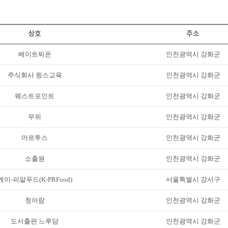
상호
주소
베이트찌온
인천광역시 강화군
주식회사 윙스교육
인천광역시 강화군
웨스트포인트
인천광역시 강화군
무위
인천광역시 강화군
마르투스
인천광역시 강화군
소출원
인천광역시 강화군
케이-피알푸드(K-PRFood)
서울특별시 강서구
청어람
인천광역시 강화군
도서출판 느루담
인천광역시 강화군