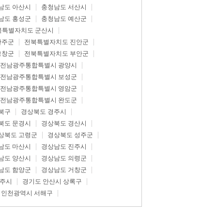
남도 아산시
충청남도 서산시
남도 홍성군
충청남도 예산군
북특별자치도 군산시
완주군
전북특별자치도 진안군
고창군
전북특별자치도 부안군
전남광주통합특별시 광양시
전남광주통합특별시 보성군
전남광주통합특별시 영암군
전남광주통합특별시 완도군
북구
경상북도 경주시
북도 문경시
경상북도 경산시
상북도 고령군
경상북도 성주군
남도 마산시
경상남도 진주시
남도 양산시
경상남도 의령군
남도 함양군
경상남도 거창군
광주시
경기도 안산시 상록구
인천광역시 서해구