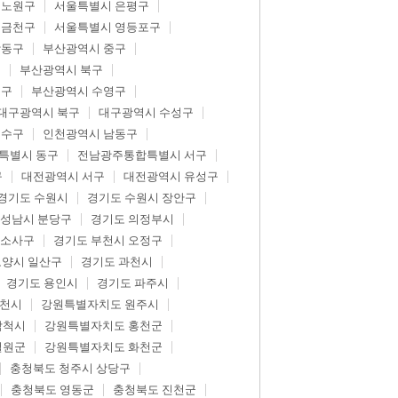
 노원구
서울특별시 은평구
 금천구
서울특별시 영등포구
강동구
부산광역시 중구
구
부산광역시 북구
제구
부산광역시 수영구
대구광역시 북구
대구광역시 수성구
연수구
인천광역시 남동구
특별시 동구
전남광주통합특별시 서구
구
대전광역시 서구
대전광역시 유성구
경기도 수원시
경기도 수원시 장안구
 성남시 분당구
경기도 의정부시
 소사구
경기도 부천시 오정구
고양시 일산구
경기도 과천시
경기도 용인시
경기도 파주시
춘천시
강원특별자치도 원주시
삼척시
강원특별자치도 홍천군
철원군
강원특별자치도 화천군
충청북도 청주시 상당구
충청북도 영동군
충청북도 진천군