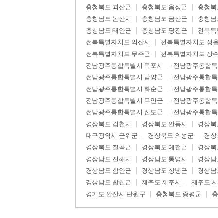
충청북도 괴산군
충청북도 음성군
충청북
충청남도 논산시
충청남도 금산군
충청남
충청남도 태안군
충청남도 당진군
전북특
전북특별자치도 익산시
전북특별자치도 정
전북특별자치도 무주군
전북특별자치도 장
전남광주통합특별시 목포시
전남광주통합특
전남광주통합특별시 담양군
전남광주통합특
전남광주통합특별시 화순군
전남광주통합특
전남광주통합특별시 무안군
전남광주통합특
전남광주통합특별시 진도군
전남광주통합특
경상북도 김천시
경상북도 안동시
경상북
대구광역시 군위군
경상북도 의성군
경상
경상북도 칠곡군
경상북도 예천군
경상북
경상남도 진해시
경상남도 통영시
경상남
경상남도 함안군
경상남도 창녕군
경상남
경상남도 합천군
제주도 제주시
제주도 
경기도 안산시 단원구
충청북도 증평군
충