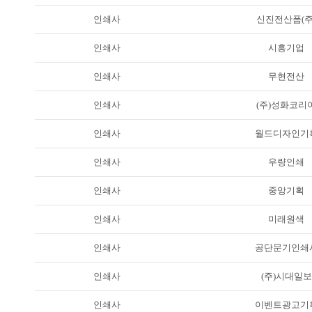
인쇄사
신진전산폼(주
인쇄사
시흥기업
인쇄사
무현전산
인쇄사
(주)성화코리
인쇄사
월드디자인기
인쇄사
우량인쇄
인쇄사
중앙기획
인쇄사
미래원색
인쇄사
공단문기인쇄
인쇄사
(주)시대일보
인쇄사
이벤트광고기