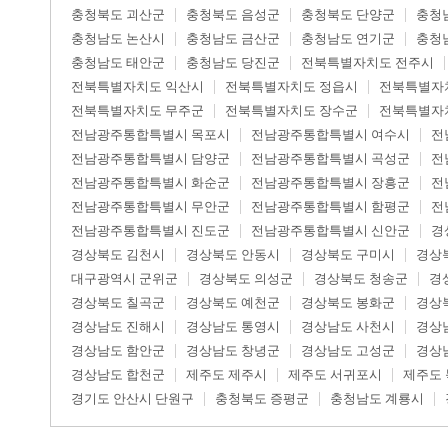
충청북도 괴산군
충청북도 음성군
충청북도 단양군
충청
충청남도 논산시
충청남도 금산군
충청남도 연기군
충청
충청남도 태안군
충청남도 당진군
전북특별자치도 전주시
전북특별자치도 익산시
전북특별자치도 정읍시
전북특별자
전북특별자치도 무주군
전북특별자치도 장수군
전북특별자
전남광주통합특별시 목포시
전남광주통합특별시 여수시
전
전남광주통합특별시 담양군
전남광주통합특별시 곡성군
전
전남광주통합특별시 화순군
전남광주통합특별시 장흥군
전
전남광주통합특별시 무안군
전남광주통합특별시 함평군
전
전남광주통합특별시 진도군
전남광주통합특별시 신안군
경
경상북도 김천시
경상북도 안동시
경상북도 구미시
경상
대구광역시 군위군
경상북도 의성군
경상북도 청송군
경
경상북도 칠곡군
경상북도 예천군
경상북도 봉화군
경상
경상남도 진해시
경상남도 통영시
경상남도 사천시
경상
경상남도 함안군
경상남도 창녕군
경상남도 고성군
경상
경상남도 합천군
제주도 제주시
제주도 서귀포시
제주도
경기도 안산시 단원구
충청북도 증평군
충청남도 계룡시