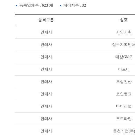
등록업체수 :
623 개
페이지수 :
32
등록구분
상호
인쇄사
서영기획
인쇄사
성우기획인
인쇄사
대상GMC
인쇄사
아트비
인쇄사
오성전산
인쇄사
코인뱅크
인쇄사
타미산업
인쇄사
푸드라인
인쇄사
동천기업(주)