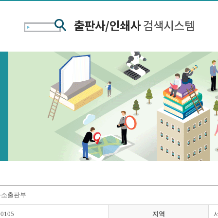
구소출판부
00105
지역