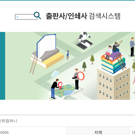
이유컴퍼니
00006
지역