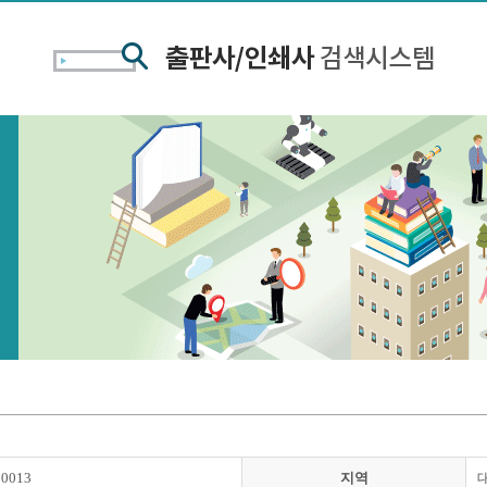
00013
지역