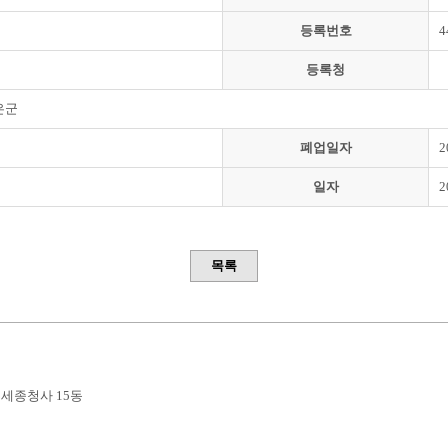
등록번호
4
등록청
은군
폐업일자
2
일자
2
목록
부세종청사 15동