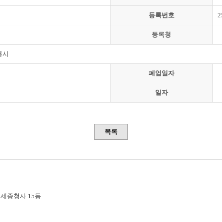
등록번호
2
등록청
룡시
폐업일자
일자
목록
부세종청사 15동