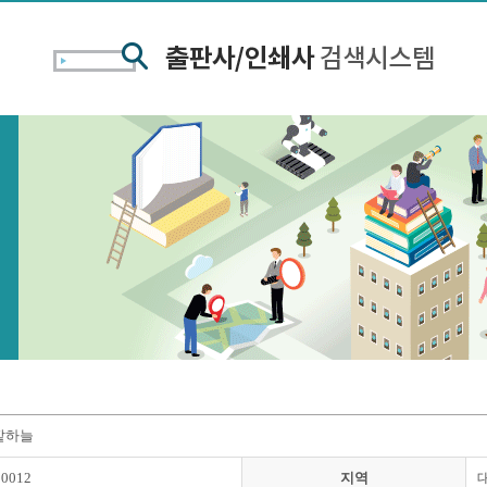
깥하늘
00012
지역