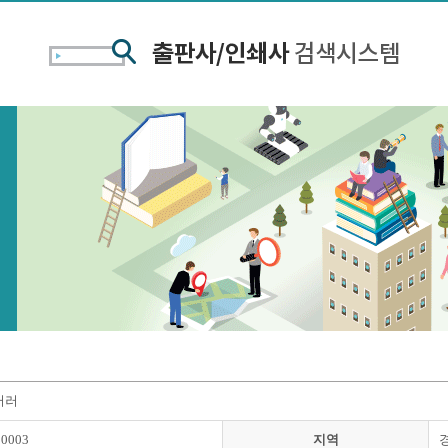
러러
00003
지역