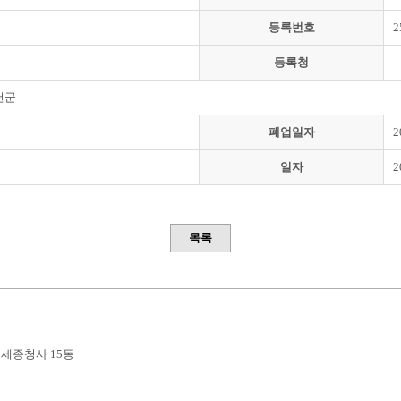
등록번호
2
등록청
천군
폐업일자
2
일자
2
목록
부세종청사 15동