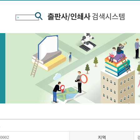
션
00002
지역