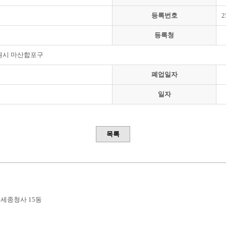
등록번호
2
등록청
원시 마산합포구
폐업일자
일자
목록
부세종청사 15동