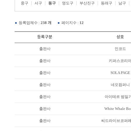
중구
서구
동구
영도구
부산진구
동래구
남구
등록업체수 :
238 개
페이지수 :
12
등록구분
상호
출판사
인코드
출판사
키퍼스코리
출판사
SOLA PAGE
출판사
네오컴퍼니
출판사
아이테르 범일
출판사
White Whale Bo
출판사
씨드라이브코퍼