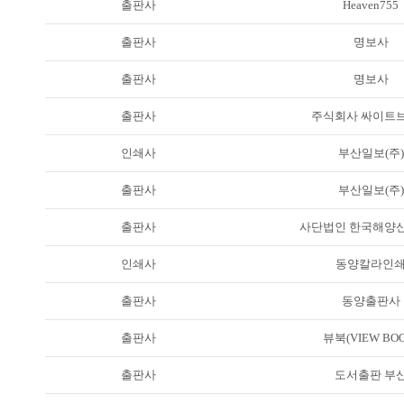
출판사
Heaven755
출판사
명보사
출판사
명보사
출판사
주식회사 싸이트
인쇄사
부산일보(주)
출판사
부산일보(주)
출판사
사단법인 한국해양
인쇄사
동양칼라인
출판사
동양출판사
출판사
뷰북(VIEW BOO
출판사
도서출판 부