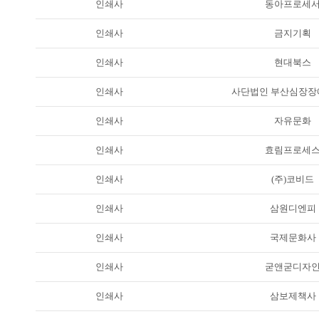
인쇄사
동아프로세
인쇄사
금지기획
인쇄사
현대북스
인쇄사
사단법인 부산심장장
인쇄사
자유문화
인쇄사
효림프로세
인쇄사
(주)코비드
인쇄사
삼원디엔피
인쇄사
국제문화사
인쇄사
굳앤굳디자
인쇄사
삼보제책사