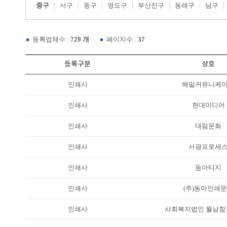
중구
서구
동구
영도구
부산진구
동래구
남구
등록업체수 :
729 개
페이지수 :
37
등록구분
상호
인쇄사
해밀커뮤니케
인쇄사
현대미디어
인쇄사
대림문화
인쇄사
서광프로세
인쇄사
동아티지
인쇄사
(주)동아인쇄
인쇄사
사회복지법인 월남참