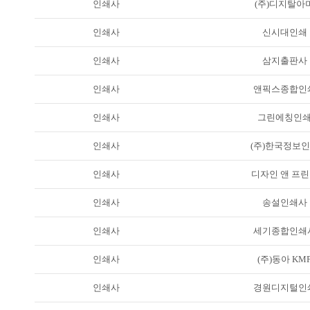
인쇄사
(주)디지탈아
인쇄사
신시대인쇄
인쇄사
삼지출판사
인쇄사
앤픽스종합인
인쇄사
그린에칭인
인쇄사
(주)한국정보
인쇄사
디자인 앤 프
인쇄사
송설인쇄사
인쇄사
세기종합인쇄
인쇄사
(주)동아 KM
인쇄사
경원디지털인