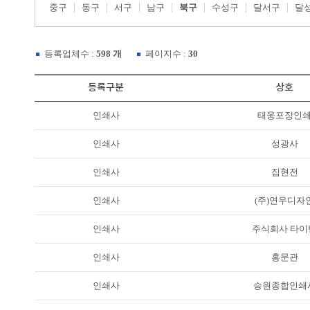
중구
동구
서구
남구
북구
수성구
달서구
달
등록업체수 :
598 개
페이지수 :
30
등록구분
상호
인쇄사
태웅포장인
인쇄사
성광사
인쇄사
집현전
인쇄사
(주)연우디자
인쇄사
주식회사 타이
인쇄사
홍문관
인쇄사
승원종합인쇄