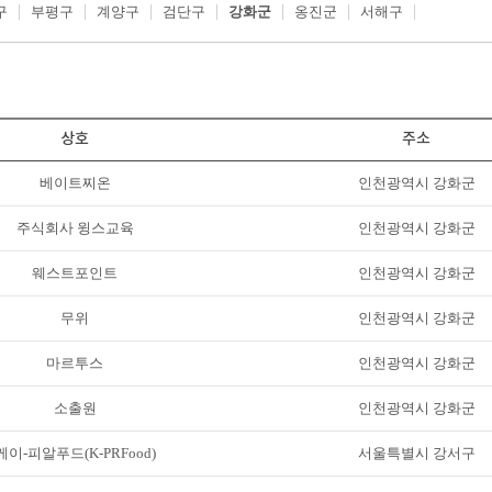
구
부평구
계양구
검단구
강화군
옹진군
서해구
상호
주소
베이트찌온
인천광역시 강화군
주식회사 윙스교육
인천광역시 강화군
웨스트포인트
인천광역시 강화군
무위
인천광역시 강화군
마르투스
인천광역시 강화군
소출원
인천광역시 강화군
케이-피알푸드(K-PRFood)
서울특별시 강서구