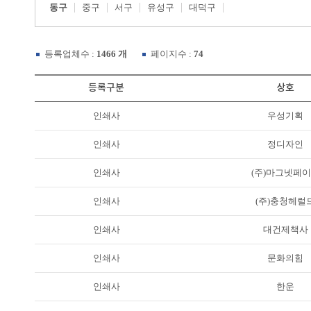
동구
중구
서구
유성구
대덕구
등록업체수 :
1466 개
페이지수 :
74
등록구분
상호
인쇄사
우성기획
인쇄사
정디자인
인쇄사
(주)마그넷페
인쇄사
(주)충청헤럴
인쇄사
대건제책사
인쇄사
문화의힘
인쇄사
한운