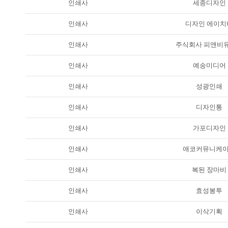
인쇄사
세종디자인
인쇄사
디자인 에이치
인쇄사
주식회사 피앤비
인쇄사
예송미디어
인쇄사
성광인쇄
인쇄사
디자인통
인쇄사
가포디자인
인쇄사
애코커뮤니케
인쇄사
복된 장마비
인쇄사
효성봉투
인쇄사
이삭기획