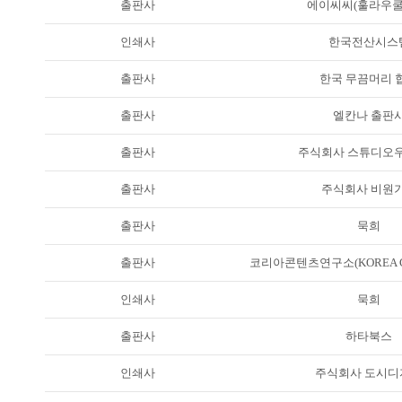
출판사
에이씨씨(훌라우쿨
인쇄사
한국전산시스
출판사
한국 무끔머리 
출판사
엘칸나 출판
출판사
주식회사 스튜디오
출판사
주식회사 비원
출판사
묵희
출판사
코리아콘텐츠연구소(KOREA CO
인쇄사
묵희
출판사
하타북스
인쇄사
주식회사 도시디