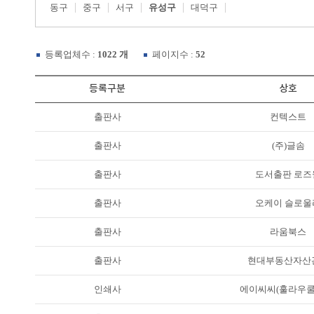
동구
중구
서구
유성구
대덕구
등록업체수 :
1022 개
페이지수 :
52
등록구분
상호
출판사
컨텍스트
출판사
(주)글솜
출판사
도서출판 로즈
출판사
오케이 슬로울
출판사
라움북스
출판사
현대부동산자산
인쇄사
에이씨씨(훌라우쿨