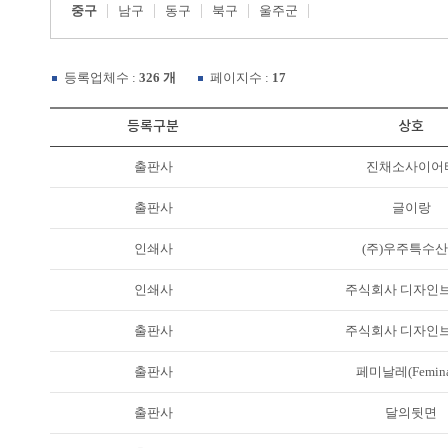
중구
남구
동구
북구
울주군
등록업체수 :
326 개
페이지수 :
17
등록구분
상호
출판사
진채소사이어
출판사
글이랑
인쇄사
(주)우주특수
인쇄사
주식회사 디자인
출판사
주식회사 디자인
출판사
페미날레(Femina
출판사
달의뒷면