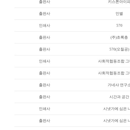
출판사
키스톤아이
출판사
인별
인쇄사
570
출판사
(주)초록층
출판사
570(오칠공)
인쇄사
사회적협동조합 그
출판사
사회적협동조합 그
출판사
가네샤 연구
출판사
시간과 공간
인쇄사
시냇가에 심은 
출판사
시냇가에 심은 