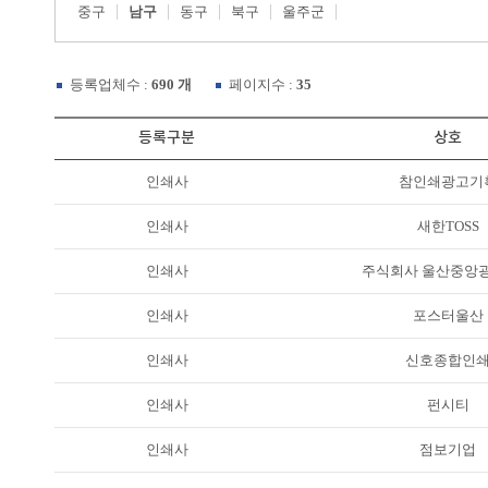
중구
남구
동구
북구
울주군
등록업체수 :
690 개
페이지수 :
35
등록구분
상호
인쇄사
참인쇄광고기
인쇄사
새한TOSS
인쇄사
주식회사 울산중앙
인쇄사
포스터울산
인쇄사
신호종합인
인쇄사
펀시티
인쇄사
점보기업