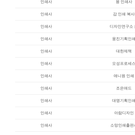
인쇄사
융 인쇄사
인쇄사
감 인쇄·복사
인쇄사
디자인연구소 
인쇄사
웅진기획인
인쇄사
대한제책
인쇄사
오성프로세
인쇄사
애니원 인쇄
인쇄사
조은애드
인쇄사
대명기획인
인쇄사
아람디자인
인쇄사
소망인쇄출판