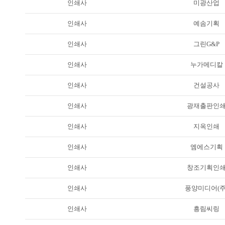
인쇄사
미광산업
인쇄사
예솜기획
인쇄사
그린G&P
인쇄사
누가메디칼
인쇄사
건설공사
인쇄사
광재출판인
인쇄사
지옥인쇄
인쇄사
엠에스기획
인쇄사
창조기획인
인쇄사
풍양미디어(주
인쇄사
흥림씨링