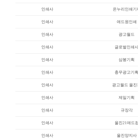
인쇄사
온누리인쇄기
인쇄사
애드원인쇄
인쇄사
광고월드
인쇄사
글로벌인쇄
인쇄사
삼봉기획
인쇄사
충무광고기
인쇄사
광고월드 울진
인쇄사
제일기획
인쇄사
규장각
인쇄사
울진21애드
인쇄사
울진양지사