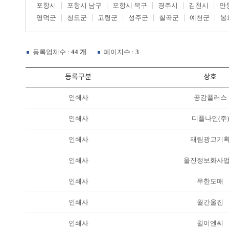
포항시
포항시 남구
포항시 북구
경주시
김천시
안
영덕군
청도군
고령군
성주군
칠곡군
예천군
봉
등록업체수 :
44 개
페이지수 :
3
등록구분
상호
인쇄사
공감플러스
인쇄사
디플나인(주)
인쇄사
재림광고기
인쇄사
울진정보화사
인쇄사
무한도매
인쇄사
월간울진
인쇄사
윌이엔씨