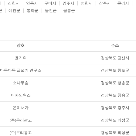
시
김천시
안동시
구미시
영주시
영천시
상주시
문경시
군
예천군
봉화군
울진군
울릉군
상호
주소
윤기획
경상북도 경산시
다독다독 글쓰기 연구소
경상북도 청도군
소나무숲
경상북도 청송군
디자인웍스
경상북도 청송군
온미서가
경상북도 경주시
(주)우리광고
경상북도 의성군
(주)우리광고
경상북도 의성군