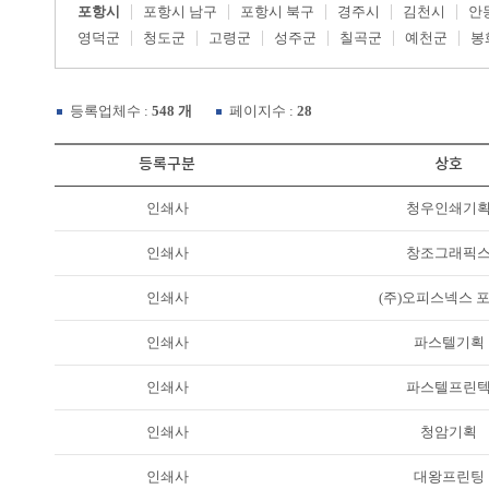
포항시
포항시 남구
포항시 북구
경주시
김천시
안
영덕군
청도군
고령군
성주군
칠곡군
예천군
봉
등록업체수 :
548 개
페이지수 :
28
등록구분
상호
인쇄사
청우인쇄기
인쇄사
창조그래픽
인쇄사
(주)오피스넥스 
인쇄사
파스텔기획
인쇄사
파스텔프린
인쇄사
청암기획
인쇄사
대왕프린팅