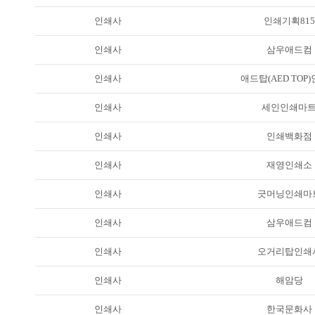
인쇄사
인쇄기획815
인쇄사
삼우애드컴
인쇄사
애드탑(AED TOP
인쇄사
세인인쇄마
인쇄사
인쇄백화점
인쇄사
재영인쇄소
인쇄사
긋머닝인쇄마
인쇄사
삼우애드컴
인쇄사
오거리탑인쇄
인쇄사
해암당
인쇄사
한국문화사