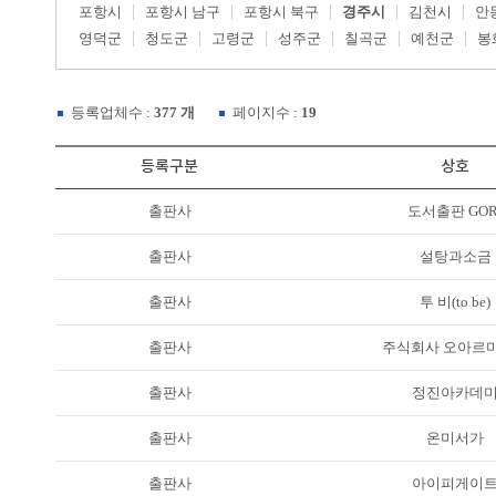
포항시
포항시 남구
포항시 북구
경주시
김천시
안
영덕군
청도군
고령군
성주군
칠곡군
예천군
봉
등록업체수 :
377 개
페이지수 :
19
등록구분
상호
출판사
도서출판 GOR
출판사
설탕과소금
출판사
투 비(to be)
출판사
주식회사 오아르
출판사
정진아카데
출판사
온미서가
출판사
아이피게이