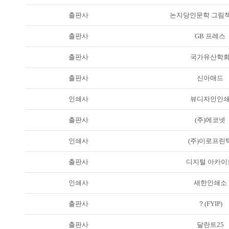
출판사
논지당인문학 그림
출판사
GB 프레스
출판사
국가유산학
출판사
신아애드
인쇄사
뷰디자인인
출판사
(주)에코넷
인쇄사
(주)이로프린
출판사
디지털 아카이
인쇄사
새한인쇄소
출판사
？(FYIP)
출판사
달란트25