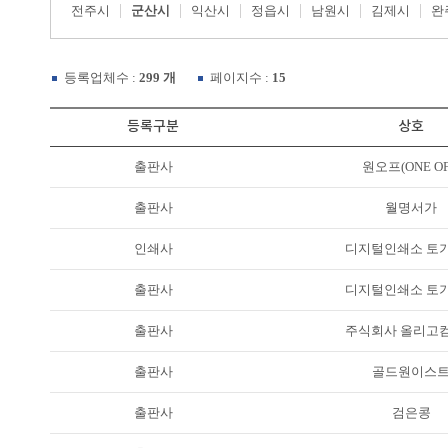
전주시
군산시
익산시
정읍시
남원시
김제시
완
등록업체수 :
299 개
페이지수 :
15
등록구분
상호
출판사
원오프(ONE OF
출판사
월명서가
인쇄사
디지털인쇄소 토
출판사
디지털인쇄소 토
출판사
주식회사 올리고
출판사
골드원이스
출판사
검은콩