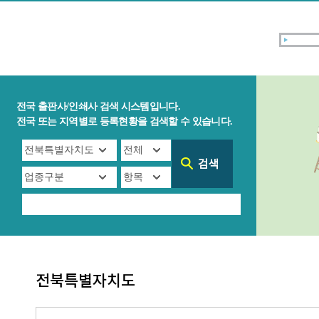
전국 출판사/인쇄사 검색 시스템입니다.
전국 또는 지역별로 등록현황을 검색할 수 있습니다.
전북특별자치도