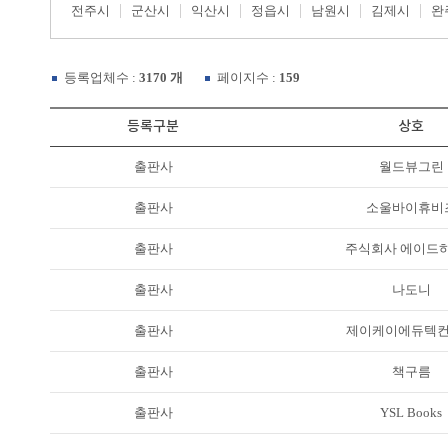
전주시
군산시
익산시
정읍시
남원시
김제시
완
등록업체수 :
3170 개
페이지수 :
159
등록구분
상호
출판사
월드뷰그린
출판사
소울바이휴비
출판사
주식회사 에이드
출판사
나도니
출판사
제이케이에듀텍
출판사
책구름
출판사
YSL Books