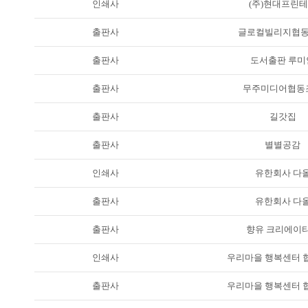
인쇄사
(주)현대프린
출판사
글로컬빌리지협
출판사
도서출판 루미
출판사
무주미디어협동
출판사
길갓집
출판사
별별공감
인쇄사
유한회사 다
출판사
유한회사 다
출판사
향유 크리에이
인쇄사
우리마을 행복센터 
출판사
우리마을 행복센터 