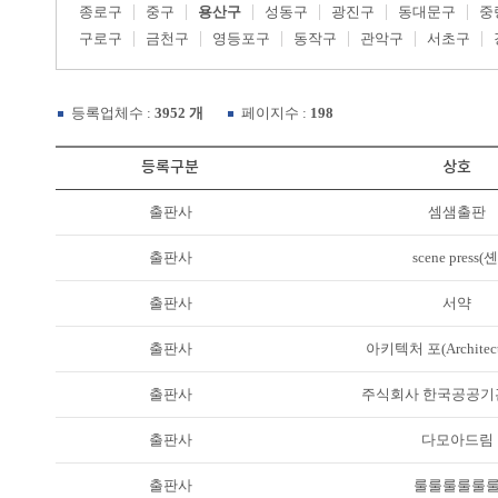
종로구
중구
용산구
성동구
광진구
동대문구
중
구로구
금천구
영등포구
동작구
관악구
서초구
등록업체수 :
3952 개
페이지수 :
198
등록구분
상호
출판사
셈샘출판
출판사
scene press(셴
출판사
서약
출판사
아키텍처 포(Architectu
출판사
주식회사 한국공공기
출판사
다모아드림
출판사
룰룰룰룰룰