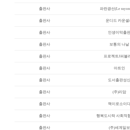
출판사
파란광선(Le rayon 
출판사
운디드 카운셀
출판사
인생이막출
출판사
보통의 나날
출판사
프로젝트J퍼블
출판사
아트인
출판사
도서출판성
출판사
(주)리암
출판사
책이로소이
출판사
행복도시락 사회적
출판사
(주)세계일보