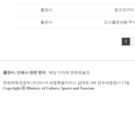
출판사
핑크개구리
출판사
도서출판새봄 주
1
출판사, 인쇄사 관련 문의
: 해당 지자체 문화예술과
문화체육관광부 (우)30119 세종특별자치시 갈매로 388 정부세종청사 15동
Copyright ⓒ Ministry of Culture, Sports and Tourism