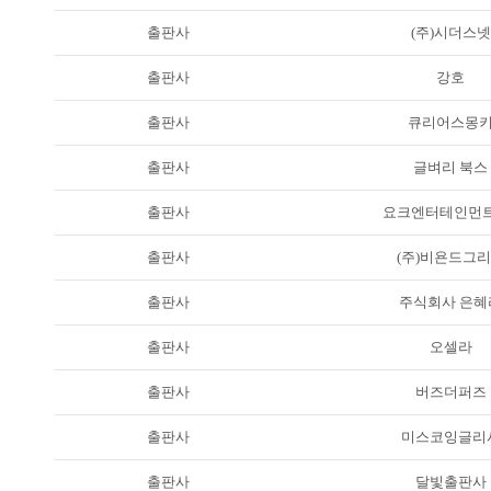
출판사
(주)시더스넷
출판사
강호
출판사
큐리어스몽
출판사
글벼리 북스
출판사
요크엔터테인먼트
출판사
(주)비욘드그
출판사
주식회사 은혜
출판사
오셀라
출판사
버즈더퍼즈
출판사
미스코잉글리
출판사
달빛출판사