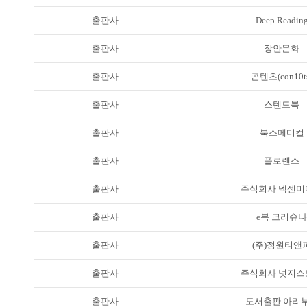
출판사
Deep Readin
출판사
장안문화
출판사
콘텐츠(con10t
출판사
스텐드북
출판사
북스메디컬
출판사
플로렌스
출판사
주식회사 넥센미
출판사
e북 크리슈나
출판사
(주)정원티앤
출판사
주식회사 넛지스
출판사
도서출판 아리