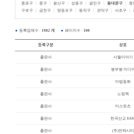
종로구
중구
용산구
성동구
광진구
동대문구
중
구로구
금천구
영등포구
동작구
관악구
서초구
등록업체수 :
1982 개
페이지수 :
100
등록구분
상호
출판사
사월이야기
출판사
붕부붕 미디
출판사
마법동화
출판사
노랑책
출판사
미스핏츠
출판사
한국선교 KM
출판사
(주)전략시티