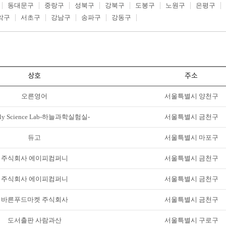
동대문구
중랑구
성북구
강북구
도봉구
노원구
은평구
악구
서초구
강남구
송파구
강동구
상호
주소
오른영어
서울특별시 양천구
nly Science Lab-하늘과학실험실-
서울특별시 금천구
듀고
서울특별시 마포구
주식회사 에이피컴퍼니
서울특별시 금천구
주식회사 에이피컴퍼니
서울특별시 금천구
바른푸드마켓 주식회사
서울특별시 금천구
도서출판 사람과산
서울특별시 구로구