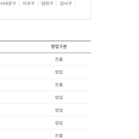
서대문구
마포구
양천구
강서구
영업구분
전출
영업
전출
영업
영업
영업
전출