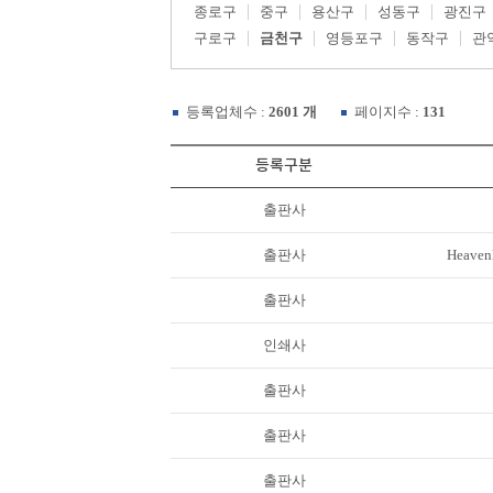
종로구
중구
용산구
성동구
광진구
구로구
금천구
영등포구
동작구
관
등록업체수 :
2601 개
페이지수 :
131
등록구분
출판사
출판사
Heave
출판사
인쇄사
출판사
출판사
출판사