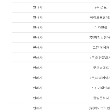
인쇄사
(주)경보
인쇄사
하이포프린테
인쇄사
디자인불
인쇄사
(주)명진씨앤
인쇄사
그린 페이퍼
인쇄사
(주)영인문화
인쇄사
굿모닝애드
인쇄사
(주)발명이야
인쇄사
신진기획인
인쇄사
한림문화사
인쇄사
(주)에이스프