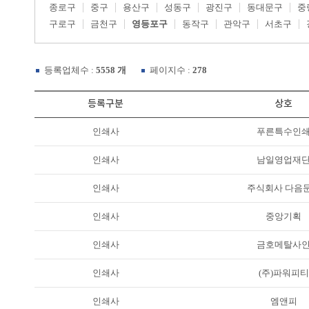
종로구
중구
용산구
성동구
광진구
동대문구
중
구로구
금천구
영등포구
동작구
관악구
서초구
등록업체수 :
5558 개
페이지수 :
278
등록구분
상호
인쇄사
푸른특수인
인쇄사
남일영업재
인쇄사
주식회사 다음
인쇄사
중앙기획
인쇄사
금호메탈사
인쇄사
(주)파워피티
인쇄사
엠앤피