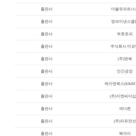
출판사
더블유파트너
출판사
영파이낸스클
출판사
부흐토피
출판사
주식회사 마코
출판사
(주)엔북
출판사
인간공장
출판사
케이엔북스(K&BO
출판사
(주)지엔씨이
출판사
색다른
출판사
(주)자유전선
출판사
북아이