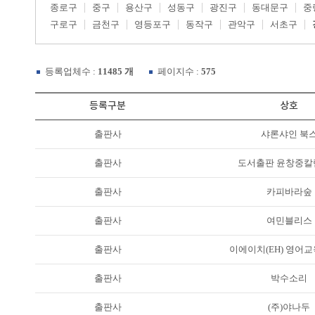
종로구
중구
용산구
성동구
광진구
동대문구
중
구로구
금천구
영등포구
동작구
관악구
서초구
등록업체수 :
11485 개
페이지수 :
575
등록구분
상호
출판사
샤론샤인 북
출판사
도서출판 윤창중칼
출판사
카피바라숲
출판사
여민블리스
출판사
이에이치(EH) 영어
출판사
박수소리
출판사
(주)야나두