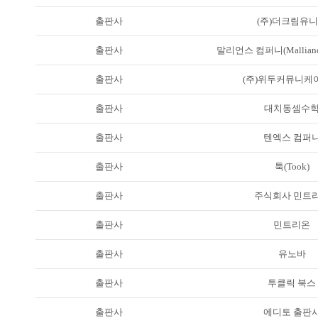
출판사
(주)더크림유
출판사
말리언스 컴퍼니(Malliance
출판사
(주)위두커뮤니케
출판사
대치동셈수
출판사
텐엑스 컴퍼
출판사
툭(Took)
출판사
주식회사 민트
출판사
민트리온
출판사
유노바
출판사
투클릭 북스
출판사
에디토 출판