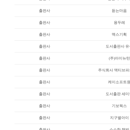
출판사
듣는마음
출판사
용두레
출판사
맥스기획
출판사
도서출판사 유
출판사
(주)아이뉴턴
출판사
주식회사 액티브파
출판사
케이소프트
출판사
도서출판 세미
출판사
기보웍스
출판사
지구별아이
출판사
소소한 책방