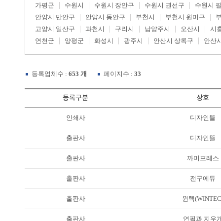
가평군
수원시
수원시 장안구
수원시 권선구
수원시 
안양시 만안구
안양시 동안구
부천시
부천시 원미구
고양시 일산구
과천시
구리시
남양주시
오산시
시
연천군
양평군
화성시
광주시
안산시 상록구
안산시
등록업체수 :
653 개
페이지수 :
33
등록구분
상호
인쇄사
디자인뜰
출판사
디자인뜰
출판사
까미프레스
출판사
전구에듀
출판사
윈텍(WINTEC
출판사
연필과 지우