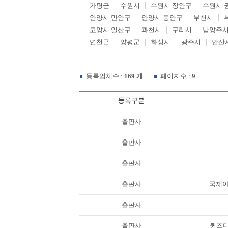
가평군
수원시
수원시 장안구
수원시 
안양시 만안구
안양시 동안구
부천시
고양시 일산구
과천시
구리시
남양주
연천군
양평군
화성시
광주시
안산
등록업체수 :
169 개
페이지수 :
9
등록구분
출판사
출판사
출판사
출판사
국제아
출판사
출판사
퀸즈미라