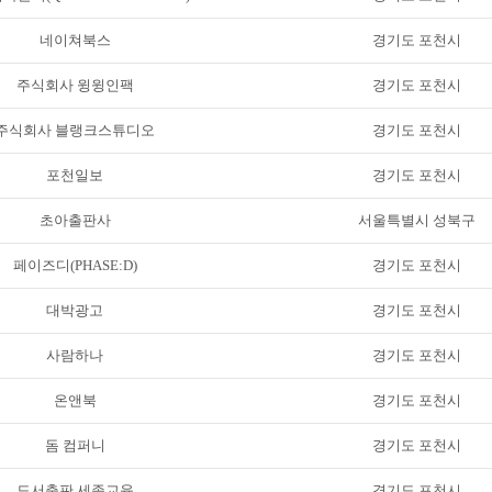
네이쳐북스
경기도 포천시
주식회사 윙윙인팩
경기도 포천시
주식회사 블랭크스튜디오
경기도 포천시
포천일보
경기도 포천시
초아출판사
서울특별시 성북구
페이즈디(PHASE:D)
경기도 포천시
대박광고
경기도 포천시
사람하나
경기도 포천시
온앤북
경기도 포천시
돔 컴퍼니
경기도 포천시
도서출판 세종교육
경기도 포천시