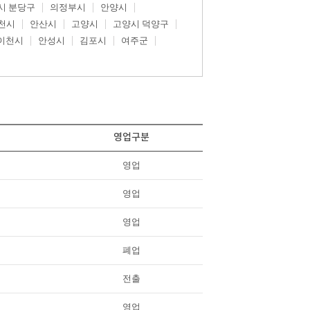
시 분당구
의정부시
안양시
천시
안산시
고양시
고양시 덕양구
이천시
안성시
김포시
여주군
영업구분
영업
영업
영업
폐업
전출
영업