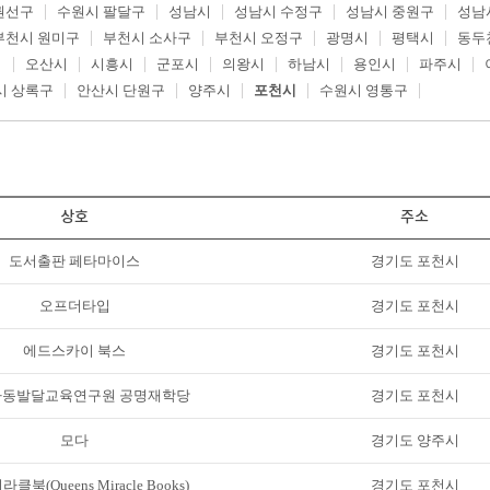
권선구
수원시 팔달구
성남시
성남시 수정구
성남시 중원구
성남
부천시 원미구
부천시 소사구
부천시 오정구
광명시
평택시
동두
시
오산시
시흥시
군포시
의왕시
하남시
용인시
파주시
시 상록구
안산시 단원구
양주시
포천시
수원시 영통구
상호
주소
도서출판 페타마이스
경기도 포천시
오프더타입
경기도 포천시
에드스카이 북스
경기도 포천시
동발달교육연구원 공명재학당
경기도 포천시
모다
경기도 양주시
클북(Queens Miracle Books)
경기도 포천시