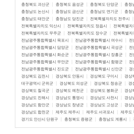
충청북도 괴산군
충청북도 음성군
충청북도 단양군
충청
충청남도 논산시
충청남도 금산군
충청남도 연기군
충청
충청남도 태안군
충청남도 당진군
전북특별자치도 전주시
전북특별자치도 익산시
전북특별자치도 정읍시
전북특별자
전북특별자치도 무주군
전북특별자치도 장수군
전북특별자
전남광주통합특별시 목포시
전남광주통합특별시 여수시
전
전남광주통합특별시 담양군
전남광주통합특별시 곡성군
전
전남광주통합특별시 화순군
전남광주통합특별시 장흥군
전
전남광주통합특별시 무안군
전남광주통합특별시 함평군
전
전남광주통합특별시 진도군
전남광주통합특별시 신안군
경
경상북도 김천시
경상북도 안동시
경상북도 구미시
경상
대구광역시 군위군
경상북도 의성군
경상북도 청송군
경
경상북도 칠곡군
경상북도 예천군
경상북도 봉화군
경상
경상남도 진해시
경상남도 통영시
경상남도 사천시
경상
경상남도 함안군
경상남도 창녕군
경상남도 고성군
경상
경상남도 합천군
제주도 제주시
제주도 서귀포시
제주도
경기도 안산시 단원구
충청북도 증평군
충청남도 계룡시