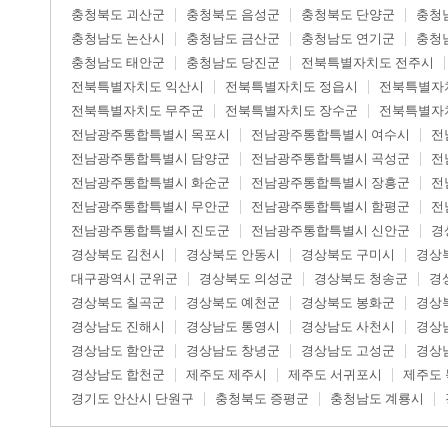
충청북도 괴산군
충청북도 음성군
충청북도 단양군
충청
충청남도 논산시
충청남도 금산군
충청남도 연기군
충청
충청남도 태안군
충청남도 당진군
전북특별자치도 전주시
전북특별자치도 익산시
전북특별자치도 정읍시
전북특별자
전북특별자치도 무주군
전북특별자치도 장수군
전북특별자
전남광주통합특별시 목포시
전남광주통합특별시 여수시
전
전남광주통합특별시 담양군
전남광주통합특별시 곡성군
전
전남광주통합특별시 화순군
전남광주통합특별시 장흥군
전
전남광주통합특별시 무안군
전남광주통합특별시 함평군
전
전남광주통합특별시 진도군
전남광주통합특별시 신안군
경
경상북도 김천시
경상북도 안동시
경상북도 구미시
경상
대구광역시 군위군
경상북도 의성군
경상북도 청송군
경
경상북도 칠곡군
경상북도 예천군
경상북도 봉화군
경상
경상남도 진해시
경상남도 통영시
경상남도 사천시
경상
경상남도 함안군
경상남도 창녕군
경상남도 고성군
경상
경상남도 합천군
제주도 제주시
제주도 서귀포시
제주도
경기도 안산시 단원구
충청북도 증평군
충청남도 계룡시