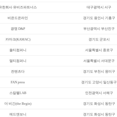
유한회사 유비즈파트너스
대구광역시 서구
비욘드온라인
경기도 용인시 기흥구
광명 D&P
부산광역시 부산진구
카마크(KAMAC)
경기도 군포시
쏠티컴퍼니
서울특별시 종로구
멀티컴퍼니
서울특별시 서대문구
컨텐츠다
경기도 부천시 원미구
FAN press
경기도 고양시 일산동구
스칼펠LAB
인천광역시 서해구
더 비긴(the Begin)
경기도 화성시 동탄구
에드앤보니
경기도 화성시 동탄구