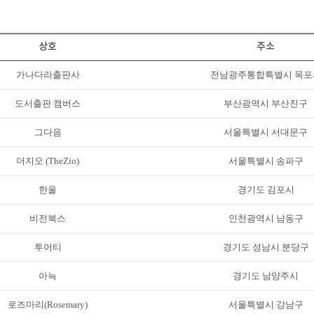
상호
주소
가나다라출판사
전남광주통합특별시 목포
도서출판 캠버스
부산광역시 부산진구
그다음
서울특별시 서대문구
더지오 (TheZio)
서울특별시 송파구
한울
경기도 김포시
비전북스
인천광역시 남동구
투어티
경기도 성남시 분당구
아늑
경기도 남양주시
로즈마리(Rosemary)
서울특별시 강남구