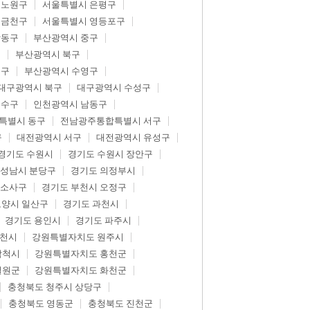
 노원구
서울특별시 은평구
 금천구
서울특별시 영등포구
강동구
부산광역시 중구
구
부산광역시 북구
제구
부산광역시 수영구
대구광역시 북구
대구광역시 수성구
연수구
인천광역시 남동구
특별시 동구
전남광주통합특별시 서구
구
대전광역시 서구
대전광역시 유성구
경기도 수원시
경기도 수원시 장안구
 성남시 분당구
경기도 의정부시
 소사구
경기도 부천시 오정구
고양시 일산구
경기도 과천시
경기도 용인시
경기도 파주시
춘천시
강원특별자치도 원주시
삼척시
강원특별자치도 홍천군
철원군
강원특별자치도 화천군
충청북도 청주시 상당구
충청북도 영동군
충청북도 진천군