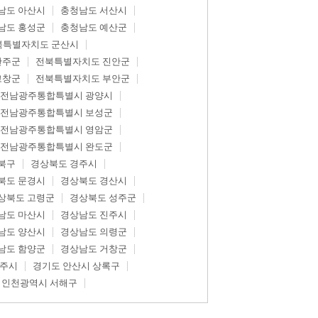
남도 아산시
충청남도 서산시
남도 홍성군
충청남도 예산군
북특별자치도 군산시
완주군
전북특별자치도 진안군
고창군
전북특별자치도 부안군
전남광주통합특별시 광양시
전남광주통합특별시 보성군
전남광주통합특별시 영암군
전남광주통합특별시 완도군
북구
경상북도 경주시
북도 문경시
경상북도 경산시
상북도 고령군
경상북도 성주군
남도 마산시
경상남도 진주시
남도 양산시
경상남도 의령군
남도 함양군
경상남도 거창군
광주시
경기도 안산시 상록구
인천광역시 서해구