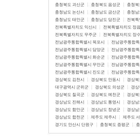
충청북도 괴산군
충청북도 음성군
충청북
충청남도 논산시
충청남도 금산군
충청남
충청남도 태안군
충청남도 당진군
전북특
전북특별자치도 익산시
전북특별자치도 정
전북특별자치도 무주군
전북특별자치도 장
전남광주통합특별시 목포시
전남광주통합특
전남광주통합특별시 담양군
전남광주통합특
전남광주통합특별시 화순군
전남광주통합특
전남광주통합특별시 무안군
전남광주통합특
전남광주통합특별시 진도군
전남광주통합특
경상북도 김천시
경상북도 안동시
경상북
대구광역시 군위군
경상북도 의성군
경상
경상북도 칠곡군
경상북도 예천군
경상북
경상남도 진해시
경상남도 통영시
경상남
경상남도 함안군
경상남도 창녕군
경상남
경상남도 합천군
제주도 제주시
제주도 
경기도 안산시 단원구
충청북도 증평군
충