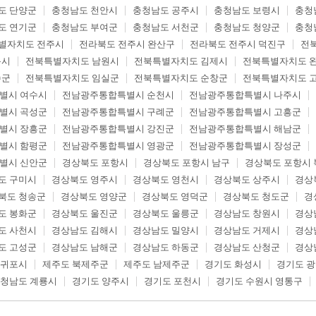
도 단양군
충청남도 천안시
충청남도 공주시
충청남도 보령시
충청
도 연기군
충청남도 부여군
충청남도 서천군
충청남도 청양군
충청
별자치도 전주시
전라북도 전주시 완산구
전라북도 전주시 덕진구
전
읍시
전북특별자치도 남원시
전북특별자치도 김제시
전북특별자치도 
수군
전북특별자치도 임실군
전북특별자치도 순창군
전북특별자치도 
별시 여수시
전남광주통합특별시 순천시
전남광주통합특별시 나주시
별시 곡성군
전남광주통합특별시 구례군
전남광주통합특별시 고흥군
별시 장흥군
전남광주통합특별시 강진군
전남광주통합특별시 해남군
별시 함평군
전남광주통합특별시 영광군
전남광주통합특별시 장성군
별시 신안군
경상북도 포항시
경상북도 포항시 남구
경상북도 포항시 
도 구미시
경상북도 영주시
경상북도 영천시
경상북도 상주시
경상
북도 청송군
경상북도 영양군
경상북도 영덕군
경상북도 청도군
경
도 봉화군
경상북도 울진군
경상북도 울릉군
경상남도 창원시
경상
도 사천시
경상남도 김해시
경상남도 밀양시
경상남도 거제시
경상
도 고성군
경상남도 남해군
경상남도 하동군
경상남도 산청군
경상
서귀포시
제주도 북제주군
제주도 남제주군
경기도 화성시
경기도 
청남도 계룡시
경기도 양주시
경기도 포천시
경기도 수원시 영통구