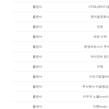
출판사
UTDL(유티디
출판사
한마음문화
출판사
언로
출판사
파란 수박
출판사
윤영파트너스 주
출판사
자이언트 판
출판사
이책
출판사
사진가랑갤러
출판사
주식회사 마음챙김
출판사
카우치 노블(couch n
출판사
이튼books