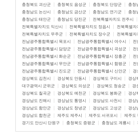
충청북도 괴산군
충청북도 음성군
충청북도 단양군
충청
충청남도 논산시
충청남도 금산군
충청남도 연기군
충청
충청남도 태안군
충청남도 당진군
전북특별자치도 전주시
전북특별자치도 익산시
전북특별자치도 정읍시
전북특별자
전북특별자치도 무주군
전북특별자치도 장수군
전북특별자
전남광주통합특별시 목포시
전남광주통합특별시 여수시
전
전남광주통합특별시 담양군
전남광주통합특별시 곡성군
전
전남광주통합특별시 화순군
전남광주통합특별시 장흥군
전
전남광주통합특별시 무안군
전남광주통합특별시 함평군
전
전남광주통합특별시 진도군
전남광주통합특별시 신안군
경
경상북도 김천시
경상북도 안동시
경상북도 구미시
경상
대구광역시 군위군
경상북도 의성군
경상북도 청송군
경
경상북도 칠곡군
경상북도 예천군
경상북도 봉화군
경상
경상남도 진해시
경상남도 통영시
경상남도 사천시
경상
경상남도 함안군
경상남도 창녕군
경상남도 고성군
경상
경상남도 합천군
제주도 제주시
제주도 서귀포시
제주도
경기도 안산시 단원구
충청북도 증평군
충청남도 계룡시